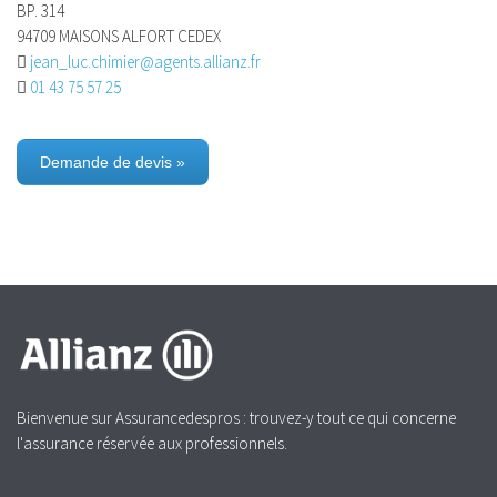
BP. 314
94709 MAISONS ALFORT CEDEX
jean_luc.chimier@agents.allianz.fr
01 43 75 57 25
Demande de devis »
Bienvenue sur Assurancedespros : trouvez-y tout ce qui concerne
l'assurance réservée aux professionnels.