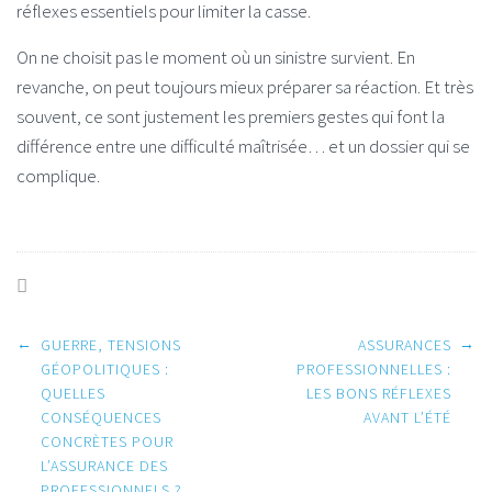
réflexes essentiels pour limiter la casse.
On ne choisit pas le moment où un sinistre survient. En
revanche, on peut toujours mieux préparer sa réaction. Et très
souvent, ce sont justement les premiers gestes qui font la
différence entre une difficulté maîtrisée… et un dossier qui se
complique.
Post
←
→
GUERRE, TENSIONS
ASSURANCES
GÉOPOLITIQUES :
PROFESSIONNELLES :
QUELLES
LES BONS RÉFLEXES
navigation
CONSÉQUENCES
AVANT L’ÉTÉ
CONCRÈTES POUR
L’ASSURANCE DES
PROFESSIONNELS ?