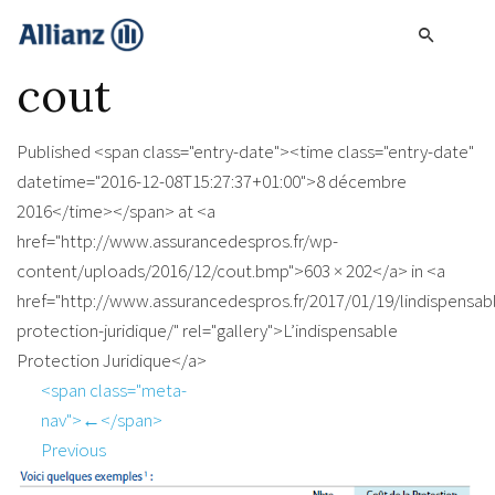
cout
Published <span class="entry-date"><time class="entry-date"
datetime="2016-12-08T15:27:37+01:00">8 décembre
2016</time></span> at <a
href="http://www.assurancedespros.fr/wp-
content/uploads/2016/12/cout.bmp">603 × 202</a> in <a
href="http://www.assurancedespros.fr/2017/01/19/lindispensab
protection-juridique/" rel="gallery">L’indispensable
Protection Juridique</a>
<span class="meta-
nav">←</span>
Previous