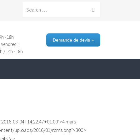
Search
for:
4h - 18h
Demande de devis »
 Vendredi :
h / 14h - 18h
="2016-03-04T14:22:47+01:00">4 mars
ontent/uploads/2016/01/rcms.png">300 ×
ueil</a>