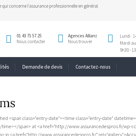
e qui concerne l'assurance professionnelle en général.
01 43 75 57 25
Agences Allianz
Lundi : 1
Nous contacter
Nous trouver
Mardi au
9h30 - 13
lités
Demande de devis
Contactez-nous
cms
shed <span class="entry-date"><time class="entry-date" datetime
/time></span> at <a href="http://www.assurancedespros.fr/wp-c
a> in <a href="http://www.assurancedespros.fr/" rel="gallery">Acc