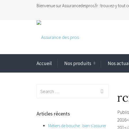
Bienvenue sur Assurancedespros.fr : trouvez-y tout c
Accueil
Nos produits
Nos actua
Search
r
for:
Publi
Articles récents
2016<
Métiers de bouche : bien s’assurer
201</