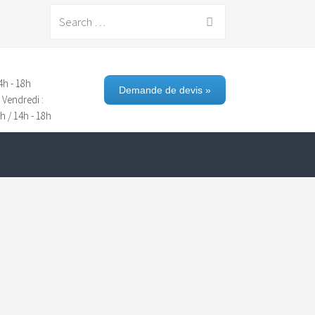
Search
for:
4h - 18h
Demande de devis »
 Vendredi :
h / 14h - 18h