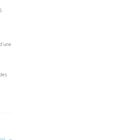
5
 d’une
 des
→
INE