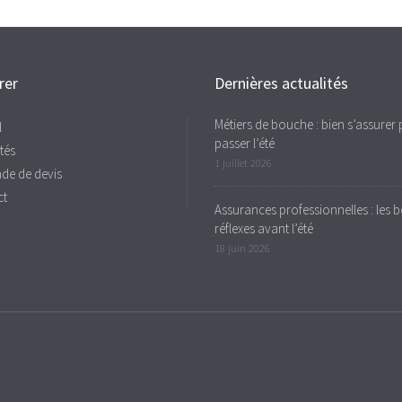
rer
Dernières actualités
Métiers de bouche : bien s’assurer
l
passer l’été
tés
1 juillet 2026
de de devis
ct
Assurances professionnelles : les 
réflexes avant l’été
18 juin 2026