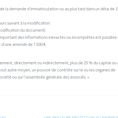
rs de la demande d’immatriculation ou au plus tard dans un délai de 1
ours suivant à la modification.
 modification du document).
omportant des informations inexactes ou incomplètes est passible
 d’une amende de 7 500 €.
iennent, directement ou indirectement, plus de 25 % du capital ou
 tout autre moyen, un pouvoir de contrôle sur le ou les organes de
société ou sur l’assemblée générale des associés. »
VAIL
UNE MEILLEURE PROTECTION DU PATRIMO