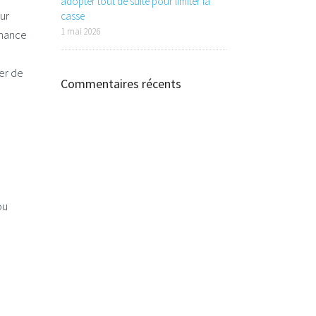
adopter tout de suite pour limiter la
our
casse
1 mai 2026
nnance
er de
Commentaires récents
ou