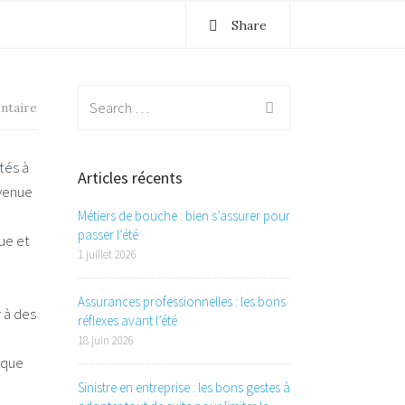
Share
Search
ntaire
for:
tés à
Articles récents
 venue
Métiers de bouche : bien s’assurer pour
passer l’été
ue et
1 juillet 2026
Assurances professionnelles : les bons
r à des
réflexes avant l’été
18 juin 2026
ique
Sinistre en entreprise : les bons gestes à