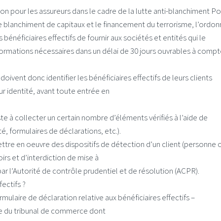
ation pour les assureurs dans le cadre de la lutte anti-blanchiment P
 le blanchiment de capitaux et le financement du terrorisme, l’ordo
s bénéficiaires effectifs de fournir aux sociétés et entités qui le
formations nécessaires dans un délai de 30 jours ouvrables à compt
ivent donc identifier les bénéficiaires effectifs de leurs clients
ur identité, avant toute entrée en
iste à collecter un certain nombre d’éléments vérifiés à l’aide de
té, formulaires de déclarations, etc.).
ettre en oeuvre des dispositifs de détection d’un client (personne 
oirs et d’interdiction de mise à
ar l’Autorité de contrôle prudentiel et de résolution (ACPR).
ectifs ?
ulaire de déclaration relative aux bénéficiaires effectifs –
effe du tribunal de commerce dont